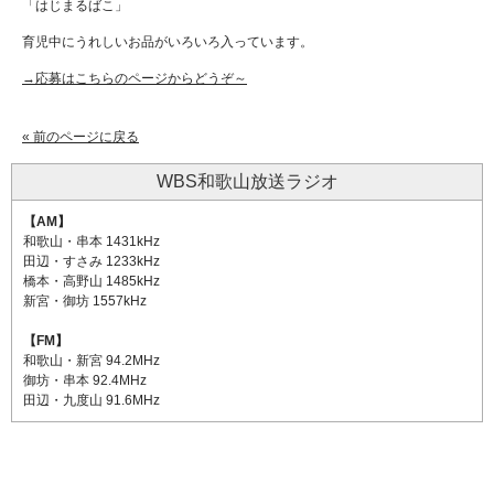
「はじまるばこ」
育児中にうれしいお品がいろいろ入っています。
→応募はこちらのページからどうぞ～
« 前のページに戻る
WBS和歌山放送ラジオ
【AM】
和歌山・串本 1431kHz
田辺・すさみ 1233kHz
橋本・高野山 1485kHz
新宮・御坊 1557kHz
【FM】
和歌山・新宮 94.2MHz
御坊・串本 92.4MHz
田辺・九度山 91.6MHz