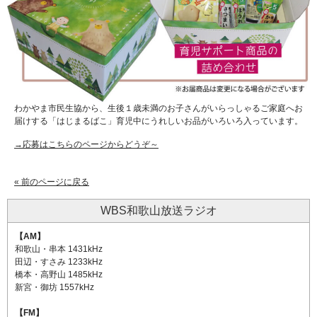
わかやま市民生協から、生後１歳未満のお子さんがいらっしゃるご家庭へお
届けする「はじまるばこ」育児中にうれしいお品がいろいろ入っています。
→応募はこちらのページからどうぞ～
« 前のページに戻る
WBS和歌山放送ラジオ
【AM】
和歌山・串本 1431kHz
田辺・すさみ 1233kHz
橋本・高野山 1485kHz
新宮・御坊 1557kHz
【FM】